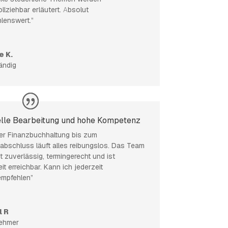
llziehbar erläutert. Absolut
lenswert.”
e K.
ändig
lle Bearbeitung und hohe Kompetenz
er Finanzbuchhaltung bis zum
abschluss läuft alles reibungslos. Das Team
t zuverlässig, termingerecht und ist
it erreichbar. Kann ich jederzeit
empfehlen”
l R
ehmer