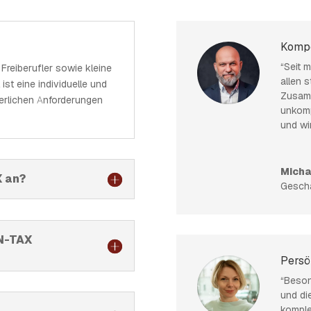
Kompe
“Seit 
Freiberufler sowie kleine
allen 
ist eine individuelle und
Zusamm
uerlichen Anforderungen
unkomp
und wi
Micha
X an?
Geschä
ÜN-TAX
Persö
“Beson
und di
komple