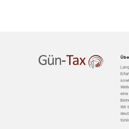
Übe
Lang
Erfa
sowi
Weit
eine
Betr
Wir 
deut
türk