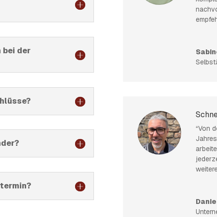
nachvo
empfeh
bei der
Sabin
Selbst
hlüsse?
Schne
“Von d
Jahres
nder?
arbeite
jederze
weiter
stermin?
Danie
Untern